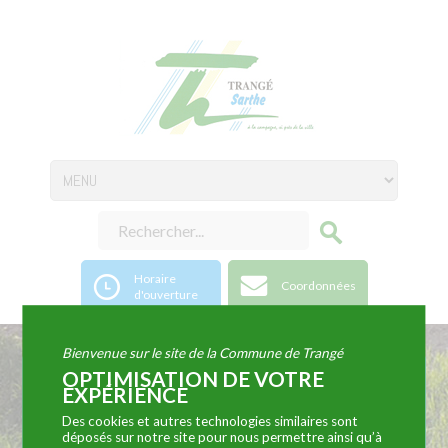
Horaire
Coordonnées
d'ouverture
Bienvenue sur le site de la Commune de Trangé
OPTIMISATION DE VOTRE
Flash info
EXPÉRIENCE
Tous les évènements se déoulant sur le
Des cookies et autres technologies similaires sont
déposés sur notre site pour nous permettre ainsi qu’à
territoire sont dans l'agenda, n'hésitez pas à le