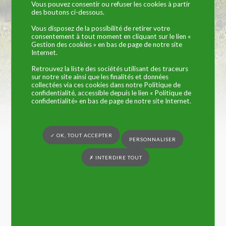
Vous pouvez consentir ou refuser les cookies à partir
Vous êtes ici :
Commune de Trangé
» Ma Mairie
des boutons ci-dessous.
Vous disposez de la possibilité de retirer votre
consentement à tout moment en cliquant sur le lien «
Gestion des cookies » en bas de page de notre site
Internet.
Retrouvez la liste des sociétés utilisant des traceurs
sur notre site ainsi que les finalités et données
collectées via ces cookies dans notre Politique de
confidentialité, accessible depuis le lien « Politique de
Numéros utiles
Transports
confidentialité» en bas de page de notre site Internet.
✓ OK, TOUT ACCEPTER
PERSONNALISER
Plan
Ordures ménagères
✗ INTERDIRE TOUT
Écoles
Location de salle
Évènements