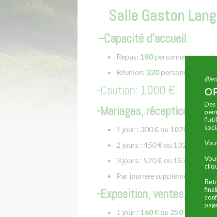
Salle Gaston Lang
–
Capacité d’accueil
:
Repas:
180
personnes
Réunion:
220
personnes
Bien
-Caution:
1000 €
OP
Des 
-Mariages, réceptions, vin
perm
l’ut
soci
1 jour : 300
€
ou
1070€
hors c
Vous
2 jours : 450
€
ou
1320 €
hors
Vous
3 jours : 520
€
ou
1570 €
hors
cliq
Par journée supplémentaire:
7
Retr
fina
-Exposition, ventes, réuni
conf
page
1 jour :
160 €
ou
250 €
hors c