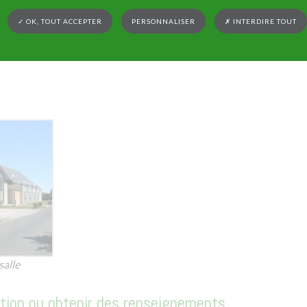
✓ OK, TOUT ACCEPTER
PERSONNALISER
✗ INTERDIRE TOUT
salle
ation ou obtenir des renseignements