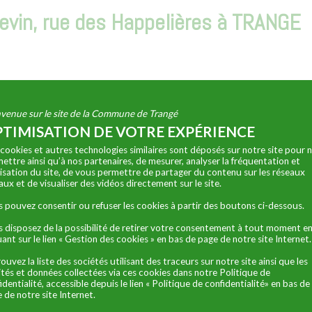
evin, rue des Happelières à TRANGE
venue sur le site de la Commune de Trangé
TIMISATION DE VOTRE EXPÉRIENCE
cookies et autres technologies similaires sont déposés sur notre site pour 
s d’honneur
:
ettre ainsi qu’à nos partenaires, de mesurer, analyser la fréquentation et
ilisation du site, de vous permettre de partager du contenu sur les réseaux
aux et de visualiser des vidéos directement sur le site.
ommune
 pouvez consentir ou refuser les cookies à partir des boutons ci-dessous.
 commune
 disposez de la possibilité de retirer votre consentement à tout moment e
 commune
uant sur le lien « Gestion des cookies » en bas de page de notre site Internet.
0 €
ou
150 €
hors commune
ouvez la liste des sociétés utilisant des traceurs sur notre site ainsi que les
lités et données collectées via ces cookies dans notre Politique de
ons
:
identialité, accessible depuis le lien « Politique de confidentialité» en bas de
 de notre site Internet.
ommune