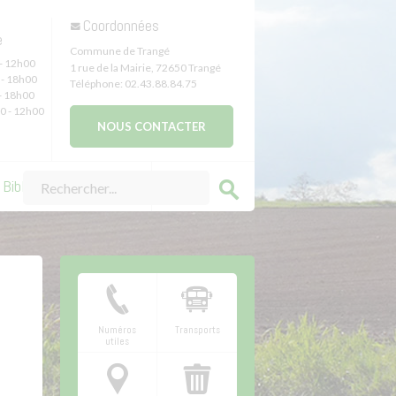
Coordonnées
e
Commune de Trangé
- 12h00
1 rue de la Mairie
,
72650
Trangé
- 18h00
Téléphone:
02.43.88.84.75
- 18h00
0 - 12h00
NOUS CONTACTER
Bibliothèque de Trangé
Numéros
Transports
utiles