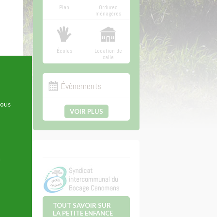
Plan
Ordures
ménagères
Écoles
Location de
salle
Évènements
nous
VOIR PLUS
n
TOUT SAVOIR SUR
LA PETITE ENFANCE