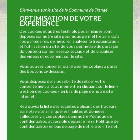
Bienvenue sur le site de la Commune de Trangé
OPTIMISATION DE VOTRE
EXPÉRIENCE
Vous êtes ici :
Commune de Trangé
»
VIE PRATIQUE
» Notre Armée: Métier et
réserviste
Des cookies et autres technologies similaires sont
déposés sur notre site pour nous permettre ainsi qu’à
LE CORRESPONDANT DÉFENSE
nos partenaires, de mesurer, analyser la fréquentation
et l’utilisation du site, de vous permettre de partager
du contenu sur les réseaux sociaux et de visualiser
Au sein de l’équipe municipale, un conseiller a été
des vidéos directement sur le site.
désigné «
Correspondant défense
« . Il est un relais
Vous pouvez consentir ou refuser les cookies à partir
entre les habitants de la commune et la Délégation
des boutons ci-dessous.
Militaire Départementale (DMD) dont les bureaux
Vous disposez de la possibilité de retirer votre
sont situés au Mans.
consentement à tout moment en cliquant sur le lien «
Gestion des cookies » en bas de page de notre site
Internet.
Son rôle consiste notamment à
:
Retrouvez la liste des sociétés utilisant des traceurs
sur notre site ainsi que les finalités et données
collectées via ces cookies dans notre Politique de
Mener des projets afin de faire connaitre la
confidentialité, accessible depuis le lien « Politique de
défense et ses missions,
confidentialité» en bas de page de notre site Internet.
Évoquer le devoir de mémoire par tout moyen
de communication dont des expositions