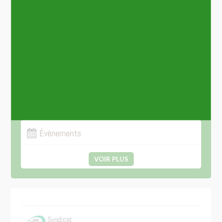
Numéros utiles
Transports
Plan
Ordures ménagères
Écoles
Location de salle
Évènements
VOIR PLUS