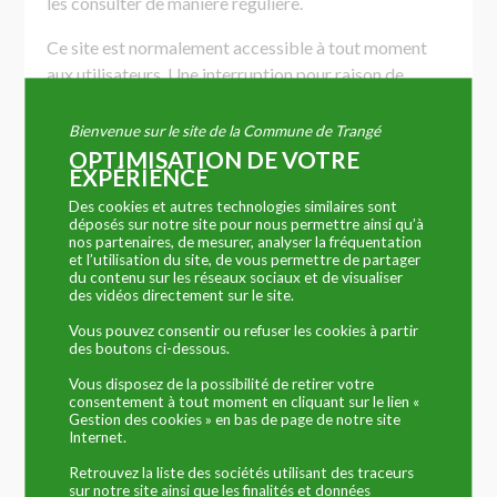
les consulter de manière régulière.
Ce site est normalement accessible à tout moment
aux utilisateurs. Une interruption pour raison de
maintenance technique peut être toutefois décidée
par le site
www.trange.fr
, qui s’efforcera alors de
Bienvenue sur le site de la Commune de Trangé
communiquer préalablement aux utilisateurs les
OPTIMISATION DE VOTRE
EXPÉRIENCE
dates et heures de l’intervention.
Des cookies et autres technologies similaires sont
Le site
www.trange.fr
est mis à jour régulièrement par
déposés sur notre site pour nous permettre ainsi qu’à
nos partenaires, de mesurer, analyser la fréquentation
la commune de Trangé. De la même façon, les
et l’utilisation du site, de vous permettre de partager
mentions légales peuvent être modifiées à tout
du contenu sur les réseaux sociaux et de visualiser
des vidéos directement sur le site.
moment : elles s’imposent néanmoins à l’utilisateur
qui est invité à s’y référer le plus souvent possible afin
Vous pouvez consentir ou refuser les cookies à partir
des boutons ci-dessous.
d’en prendre connaissance.
Vous disposez de la possibilité de retirer votre
1. Description des services fournis.
consentement à tout moment en cliquant sur le lien «
Gestion des cookies » en bas de page de notre site
Internet.
Le site
www.trange.fr
a pour objet de fournir une
information concernant l’ensemble des activités de la
Retrouvez la liste des sociétés utilisant des traceurs
sur notre site ainsi que les finalités et données