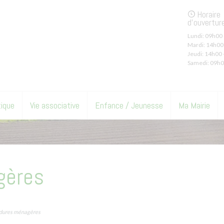
Horaire
d'ouvertur
Lundi:
09h00 
Mardi:
14h00 
Jeudi:
14h00 
Samedi:
09h0
tique
Vie associative
Enfance / Jeunesse
Ma Mairie
gères
dures ménagères