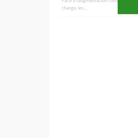
Face à l’augmentation constante du v
charge, les…