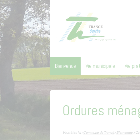
Bienvenue
Vie municipale
Vie pra
Ordures ména
Vous êtes ici :
Commune de Trangé
»
Bienvenue
» Or