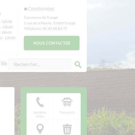
Coordonnées
e
Commune de Trangé
- 12h00
1 rue de la Mairie
,
72650
Trangé
- 18h00
Téléphone:
02.43.88.84.75
- 18h00
0 - 12h00
NOUS CONTACTER
Bibliothèque de Trangé
Numéros
Transports
utiles