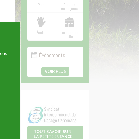
Plan
Ordures
ménagères
Écoles
Location de
salle
nous
Évènements
VOIR PLUS
n
TOUT SAVOIR SUR
LA PETITE ENFANCE