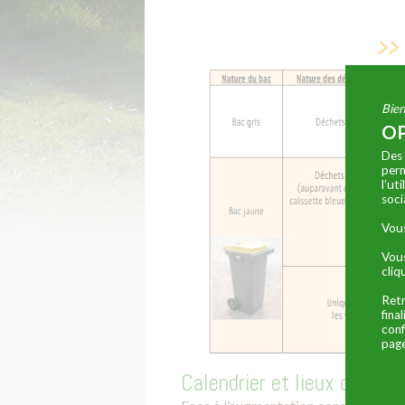
Bien
OP
Des 
perm
l’ut
soci
Vous
Vous
cliq
Retr
fina
conf
page
Calendrier et lieux de coll