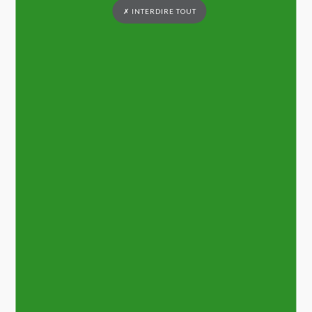
✗ INTERDIRE TOUT
23 octobre 2025
SARTHE NUMERIQUE
LIRE LA SUITE
13 octobre 2025
SCOT-AEC- ENQUETE PUBLIQUE
LIRE LA SUITE