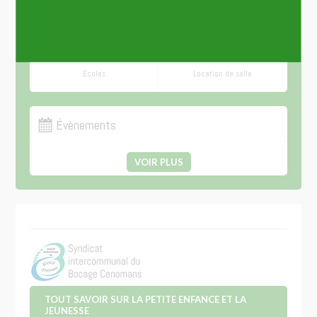
Plan
Ordures ménagères
Écoles
Location de salle
Évènements
VOIR PLUS
TOUT SAVOIR SUR LA PETITE ENFANCE ET LA
JEUNESSE