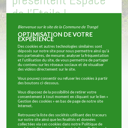
de l’Etoile I
Bienvenue sur le site de la Commune de Trangé
OPTIMISATION DE VOTRE
Vous êtes ici :
Commune de Trangé
»
VIE PRATIQUE
»
L’Espace d’Activité de
EXPÉRIENCE
l’Étoile
» Entreprises présentent Espace de l’Etoile I
Des cookies et autres technologies similaires sont
carte espace Etoile I et II
( à télécharger)
déposés sur notre site pour nous permettre ainsi qu’à
nos partenaires, de mesurer, analyser la fréquentation
Chronopost
1 impasse de la Licorne (logistique)
et l’utilisation du site, de vous permettre de partager
du contenu sur les réseaux sociaux et de visualiser
des vidéos directement sur le site.
Vous pouvez consentir ou refuser les cookies à partir
des boutons ci-dessous.
Vous disposez de la possibilité de retirer votre
GEODIS
1 rue Orion (énergies renouvelables)
consentement à tout moment en cliquant sur le lien «
Gestion des cookies » en bas de page de notre site
Internet.
Retrouvez la liste des sociétés utilisant des traceurs
SBEO
3 rue Orion (charpente zinguerie et bardage)
sur notre site ainsi que les finalités et données
collectées via ces cookies dans notre Politique de