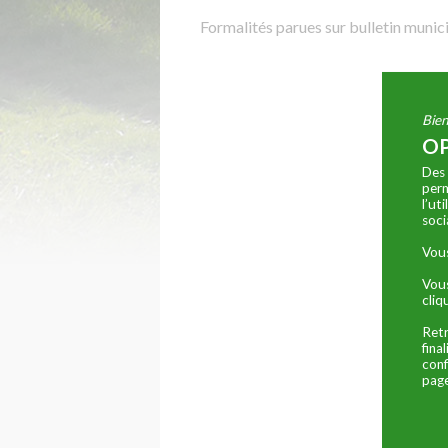
Formalités parues sur bulletin munici
Bien
OP
Des 
perm
l’ut
soci
Vous
Vous
cliq
Retr
fina
conf
page