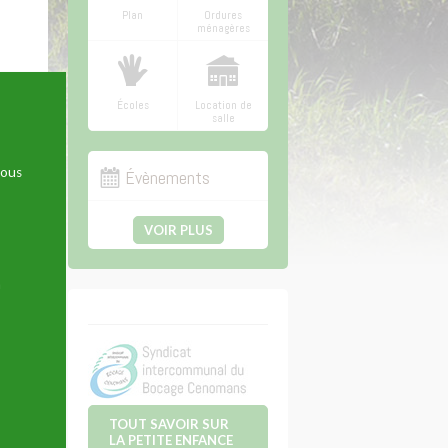
Plan
Ordures
ménagères
Écoles
Location de
salle
nous
Évènements
VOIR PLUS
n
TOUT SAVOIR SUR
LA PETITE ENFANCE