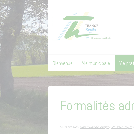
Bienvenue
Vie municipale
Vie pra
Formalités ad
Vous êtes ici :
Commune de Trangé
»
VIE PRATIQUE
»