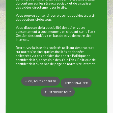
du contenu sur les réseaux sociaux et de visualiser
des vidéos directement sur le site.
Vous pouvez consentir ou refuser les cookies à partir
Vous êtes ici :
Commune de Trangé
»
VIE PRATIQUE
»
Artisans et
des boutons ci-dessous.
Commerçants
»
Services à la personne
» ADEROM (agence immobilière)
Vous disposez de la possibilité de retirer votre
consentement à tout moment en cliquant sur le lien «
Adelaide Bouteloup spécialisée dans la location de
Gestion des cookies » en bas de page de notre site
Internet.
terrain est située au :
Retrouvez la liste des sociétés utilisant des traceurs
26 ROUTE NATIONALE
sur notre site ainsi que les finalités et données
collectées via ces cookies dans notre Politique de
confidentialité, accessible depuis le lien « Politique de
72650 TRANGE
confidentialité» en bas de page de notre site Internet.
✓ OK, TOUT ACCEPTER
PERSONNALISER
✗ INTERDIRE TOUT