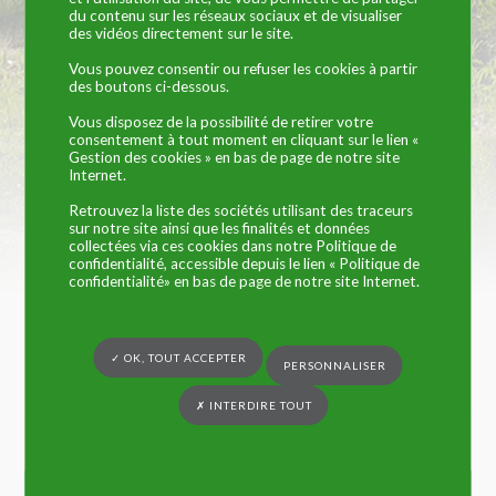
du contenu sur les réseaux sociaux et de visualiser
des vidéos directement sur le site.
Vous pouvez consentir ou refuser les cookies à partir
Vous êtes ici :
Commune de Trangé
»
VIE PRATIQUE
»
Artisans et
des boutons ci-dessous.
Commerçants
»
Industries
» S.C.I.E. (dépollution pour l’industrie)
Vous disposez de la possibilité de retirer votre
consentement à tout moment en cliquant sur le lien «
Activité : Dépollution, recyclage de fluides
Gestion des cookies » en bas de page de notre site
Internet.
industriels. Horaires d’ouverture : 8h – 12h — 14h –
18h.
Retrouvez la liste des sociétés utilisant des traceurs
sur notre site ainsi que les finalités et données
collectées via ces cookies dans notre Politique de
30 RUE MAIRIE
confidentialité, accessible depuis le lien « Politique de
72650 TRANGE
confidentialité» en bas de page de notre site Internet.
TEL : 02 43 42 87 10
✓ OK, TOUT ACCEPTER
Fax : 02 43 42 85 99
PERSONNALISER
✗ INTERDIRE TOUT