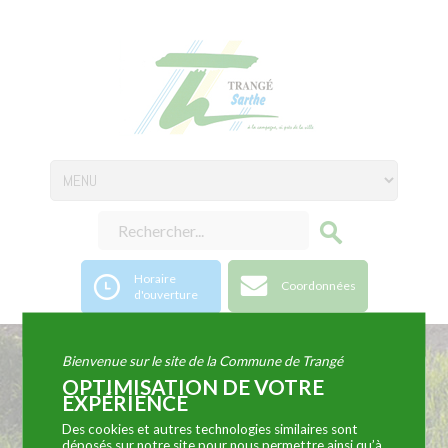
Horaire
Coordonnées
d'ouverture
Bienvenue sur le site de la Commune de Trangé
Horaires et
OPTIMISATION DE VOTRE
EXPÉRIENCE
coordonnées de la
Des cookies et autres technologies similaires sont
déposés sur notre site pour nous permettre ainsi qu’à