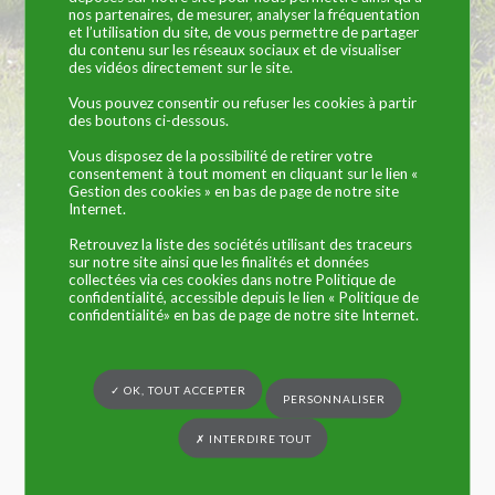
nos partenaires, de mesurer, analyser la fréquentation
mairie
et l’utilisation du site, de vous permettre de partager
du contenu sur les réseaux sociaux et de visualiser
des vidéos directement sur le site.
Vous pouvez consentir ou refuser les cookies à partir
des boutons ci-dessous.
Vous êtes ici :
Commune de Trangé
»
Vie municipale
» Horaires et
coordonnées de la mairie
Vous disposez de la possibilité de retirer votre
consentement à tout moment en cliquant sur le lien «
Horaires d’ouverture de la mairie
Gestion des cookies » en bas de page de notre site
Internet.
Lundi : 9h00-12h00
Retrouvez la liste des sociétés utilisant des traceurs
sur notre site ainsi que les finalités et données
Mardi : 14h00-18h00
collectées via ces cookies dans notre Politique de
confidentialité, accessible depuis le lien « Politique de
Jeudi : 14h00-18h00
confidentialité» en bas de page de notre site Internet.
Samedi : 9h00-12h00
Coordonnées de la mairie
✓ OK, TOUT ACCEPTER
PERSONNALISER
Mairie de Trangé
✗ INTERDIRE TOUT
1 rue de la Mairie
72650 Trangé