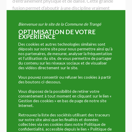
d’entrainement physique et de danse. Cette grande
fusion permet d’aboutir à une discipline vraiment
différente pour rester en forme en se faisant plaisir !!
Bienvenue sur le site de la Commune de Trangé
Si vous aussi vous souhaitez : Brûler des calories –
OPTIMISATION DE VOTRE
tonifier son corps – prendre du plaisir – combattre le
EXPÉRIENCE
stress – améliorer votre coordination….. alors
Des cookies et autres technologies similaires sont
déposés sur notre site pour nous permettre ainsi qu’à
Rejoignez-nous dès septembre
ou en cours d’année
:
nos partenaires, de mesurer, analyser la fréquentation
et l’utilisation du site, de vous permettre de partager
le mercredi de 18h30 à 19h30
du contenu sur les réseaux sociaux et de visualiser
des vidéos directement sur le site.
le jeudi de 19h45 à 20h45.
Vous pouvez consentir ou refuser les cookies à partir
des boutons ci-dessous.
Renseignements : Pauline au 06 78 90 20 95
Vous disposez de la possibilité de retirer votre
DANSE MODERN’JAZZ
:
consentement à tout moment en cliquant sur le lien «
Gestion des cookies » en bas de page de notre site
Internet.
Les cours sont assurés :
Retrouvez la liste des sociétés utilisant des traceurs
Les
mardis
et
mercredis
en fonction des âges
sur notre site ainsi que les finalités et données
(de 5 ans aux adultes)
collectées via ces cookies dans notre Politique de
confidentialité, accessible depuis le lien « Politique de