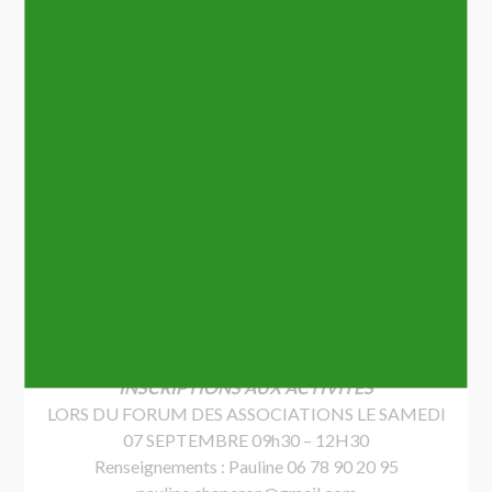
JEUDI
Cours de
RENFORCEMENT POSTURAL
Cours de
ZUMBA
Cours de
BREAK DANCE
Ce planning est susceptible d’évoluer en fonction des
inscriptions
(Si un créneau horaire est bloquant pour vous
n’hésitez pas à nous contacter)
INSCRIPTIONS AUX ACTIVITES
LORS DU FORUM DES ASSOCIATIONS LE SAMEDI
07 SEPTEMBRE 09h30 – 12H30
Renseignements : Pauline 06 78 90 20 95