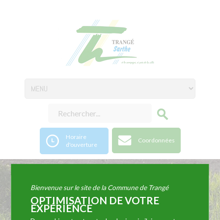
Horaire
Coordonnées
d'ouverture
Comité de jumelage
Bienvenue sur le site de la Commune de Trangé
OPTIMISATION DE VOTRE
EXPÉRIENCE
Trangé – Dunston