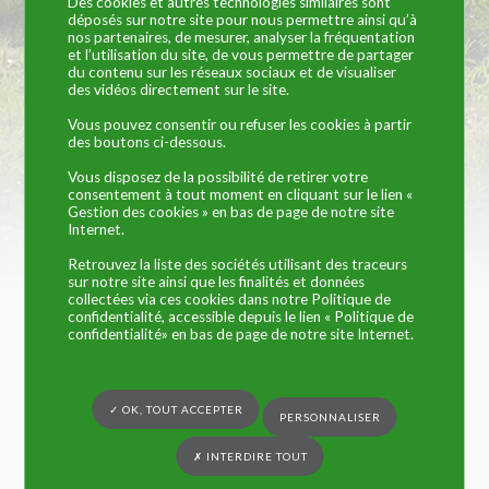
Des cookies et autres technologies similaires sont
déposés sur notre site pour nous permettre ainsi qu’à
nos partenaires, de mesurer, analyser la fréquentation
et l’utilisation du site, de vous permettre de partager
du contenu sur les réseaux sociaux et de visualiser
Vous êtes ici :
Commune de Trangé
»
Vie associative
» Comité de jumelage
des vidéos directement sur le site.
Trangé – Dunston
Vous pouvez consentir ou refuser les cookies à partir
des boutons ci-dessous.
Objet
: favoriser les échanges humains et culturels
avec les habitants de Dunston en Angleterre
Vous disposez de la possibilité de retirer votre
consentement à tout moment en cliquant sur le lien «
Gestion des cookies » en bas de page de notre site
Affiliation
: néant
Internet.
Bureau
:
Retrouvez la liste des sociétés utilisant des traceurs
sur notre site ainsi que les finalités et données
collectées via ces cookies dans notre Politique de
Présidente : Josette LECOURT
confidentialité, accessible depuis le lien « Politique de
confidentialité» en bas de page de notre site Internet.
Secrétaire : Corinne DAUGUET / Sophie VIAU
Trésorier : Eddy LEGAY
✓ OK, TOUT ACCEPTER
PERSONNALISER
Représentante des familles : Tatiana MAROLLEAU-
✗ INTERDIRE TOUT
VIGNERON