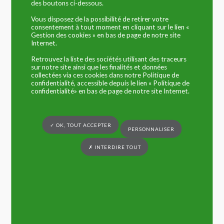
des boutons ci-dessous.
: aslc.tresorerie@orange.fr
Vous disposez de la possibilité de retirer votre
consentement à tout moment en cliquant sur le lien «
Gym Dynamique – adultes
Gestion des cookies » en bas de page de notre site
Internet.
Avec Leslie Panha – Maison des
Retrouvez la liste des sociétés utilisant des traceurs
Associations
sur notre site ainsi que les finalités et données
collectées via ces cookies dans notre Politique de
confidentialité, accessible depuis le lien « Politique de
Mardi de 19h15 à 20h30
confidentialité» en bas de page de notre site Internet.
Contact : Valérie DORISSE : 06 62 06 59 99 –
Bungypump (dynamique et
✓ OK, TOUT ACCEPTER
PERSONNALISER
tonique) – Yin Yoga (détente
✗ INTERDIRE TOUT
et lâcher prise)
Lundi 14h à 15h30
de septembre à novembre : Bungypump, de
décembre à février : Yin Yoga et de mars à mai :
Bungypump