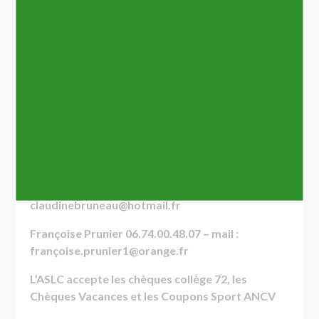
Piano droit
(1/2 heure en individuel) avec Catherine
Vilmer
Lundi 14h à 21h
Guitare
: Philippe MESSU
Mercredi 14h à 16h
Jeudi de 17h à 20h
Contacts :
Claudine Bruneau 06.63.81.19.35 – mail :
claudinebruneau@hotmail.fr
Françoise Prunier 06.74.00.48.07 – mail :
françoise.prunier1@orange.fr
L’ASLC accepte les chèques collège 72, les
Chèques Vacances et les Coupons Sport ANCV