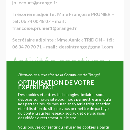
jo.lecourt@orange.fr
Trésorière adjointe : Mme Françoise PRUNIER –
tél : 06 74 00 48 07 – mail :
francoise.prunier1@orange.fr
Secrétaire adjointe : Mme Annick TRIDON – tél :
06 34 70 70 71 – mail : dessintrange@gmail.com
Activités sportives :
Bienvenue sur le site de la Commune de Trangé
Badminton – adultes, ados
OPTIMISATION DE VOTRE
EXPÉRIENCE
enfants
Des cookies et autres technologies similaires sont
déposés sur notre site pour nous permettre ainsi qu’à
Activité en autonomie – les enfants doivent être
nos partenaires, de mesurer, analyser la fréquentation
et l’utilisation du site, de vous permettre de partager
accompagnés d’un adulte – Lieu: Maison des
du contenu sur les réseaux sociaux et de visualiser
Associations
des vidéos directement sur le site.
Vous pouvez consentir ou refuser les cookies à partir
Contact : Christian Durfort : 06 42 04 51 70 – mail